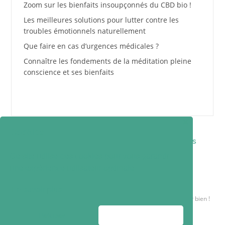
Zoom sur les bienfaits insoupçonnés du CBD bio !
Les meilleures solutions pour lutter contre les
troubles émotionnels naturellement
Que faire en cas d’urgences médicales ?
Connaître les fondements de la méditation pleine
conscience et ses bienfaits
✕
Cookies
Contact
Qui suis-je ?
Mentions légales
Ce site utilise des cookies pour vous garantir
Politique de confidentialité
une expérience utilisateur optimale
Huile de cbd sur Lelabshop
En savoir plus
Copyright 2026 © Bien-être en Santé - Conseils pour vous sentir bien !
Tous droits réservés.
Refuser
Accepter
Thème Codilight par
FameThemes