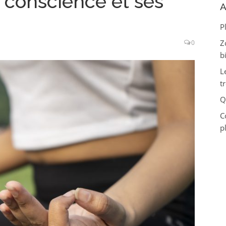
 conscience et ses
A
P
Z
0
bi
L
t
Q
C
p