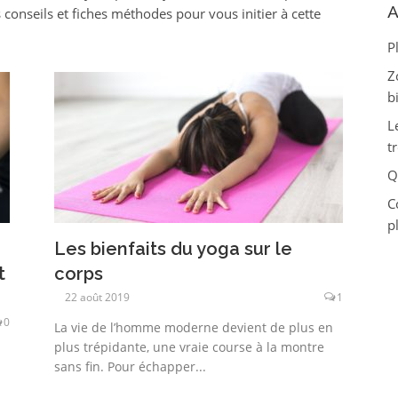
A
s conseils et fiches méthodes pour vous initier à cette
P
Z
bi
L
t
Q
C
p
Les bienfaits du yoga sur le
t
corps
22 août 2019
1
0
La vie de l’homme moderne devient de plus en
plus trépidante, une vraie course à la montre
sans fin. Pour échapper...