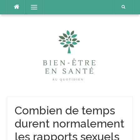
Aller
Menu
au
contenu
Combien de temps
durent normalement
les rapports sexuels